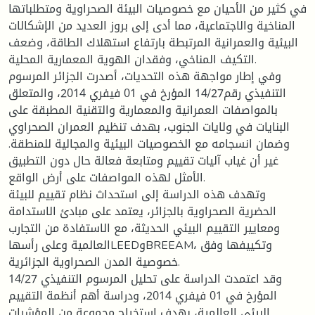
في كثير من الأحيان مع خصوصيات البيئة الصحراوية ومتطلباتها
المناخية والاجتماعية، مما أدى إلى بروز العديد من الإشكالات
البيئية والعمرانية المرتبطة بارتفاع استهلاك الطاقة، وضعف
التكيف المناخي، وفقدان الهوية المعمارية المحلية.
وفي إطار مواجهة هذه التحديات، أصدرت الجزائر المرسوم
التنفيذي رقم14/27 المؤرخ في 01 فيفري 2014، والمتعلق
بالمواصفات العمرانية والمعمارية والتقنية المطبقة على
البنايات في ولايات الجنوب، بهدف تنظيم العمران الصحراوي
وضمان انسجامه مع الخصوصيات البيئية والمجالية للمنطقة.
غير أن غياب آليات تقييم ومتابعة فعالة حال دون التطبيق
الأمثل لهذه المواصفات على أرض الواقع.
وتهدف هذه الدراسة إلى استحداث نظام تقييم للبيئة
الحضرية الصحراوية بالجزائر، يعتمد على مبادئ الاستدامة
ومعايير التقييم البيئي الحديثة، مع الاستفادة من التجارب
العالمية وعلى رأسهاLEEDوBREEAM، وتكييفها وفق
خصوصية المدن الصحراوية الجزائرية.
وقد اعتمدت الدراسة على تحليل المرسوم التنفيذي 14/27
المؤرخ في 01 فيفري 2014، ودراسة أهم أنظمة التقييم
البيئي العالمية، بهدف استخراج مجموعة من المؤشرات