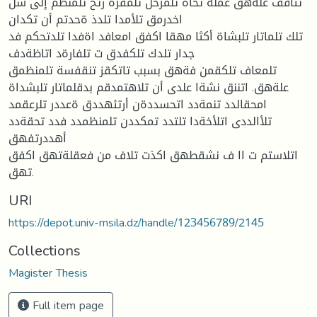
تتاقف علةهق عملة تحاة تلمرخل تلمقرة رتخ تلمنظم إلى سل
اخدرمق تلأمدا تلدذ ةحدتم أن تكدان
تلك تلماتار تلبشاة أكثا مهقا اكفق امعافد اةفدا تلدتحكم فد
جدار تلدك تلكفدق ت تلفارةد اتاظةدف
تلمعاف تلكقمن فةهق بسبب تاتكقز تنقفسة تلمنظمق
علةهق. اتننق نشةا علدى أن تلاهتمدقم بدقلماتار تلبشداة
امحقالدد تنمةدد اتحسددةن أرتئهددق ةعددر تلرعقمد
تلأالددى اتلأخةدا تلتدد تمكددن تلمنظمدد فدد تحقةدد
أهددرتفهق
اتلاستم ت اا ف نشقطهق اكذت تلاف من فعقلةتهق اكفق
تهق.
URI
https://depot.univ-msila.dz/handle/123456789/2145
Collections
Magister Thesis
Full item page