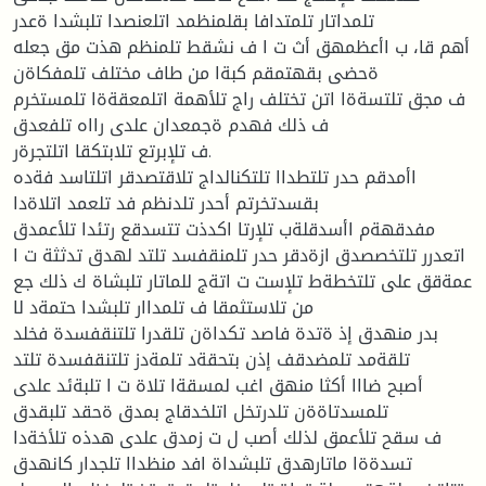
تلمداتار تلمتدافا بقلمنظمد اتلعنصدا تلبشدا ةعدر
أهم قا، ب اأعظمهق أث ت ا ف نشقط تلمنظم هذت مق جعله
ةحضى بقهتمقم كبةا من طاف مختلف تلمفكاةن
ف مجق تلتسةةا اتن تختلف راج تلأهمة اتلمعقةةا تلمستخرم
ف ذلك فهدم ةجمعدان علدى رااه تلفعدق
ف تلإبرتع تلابتكقا اتلتجرةر.
اأمدقم حدر تلتطداا تلتكنالداج تلاقتصدقر اتلتاسد فةده
بقسدتخرتم أحدر تلدنظم فد تلعمد اتلاةدا
مفدقهةم اأسدقلةب تلإرتا اكدذت تتسدقع رتئدا تلأعمدق
اتعدرر تلتخصصدق ازةدقر حدر تلمنقفسد تلتد لهدق تدثثة ت ا
عمةقق على تلتخطةط تلإست ت اتةج للماتار تلبشاة ك ذلك جع
من تلاستثمقا ف تلمداار تلبشدا حتمةد لا
بدر منهدق إذ ةتدة فاصد تكداةن تلقدرا تلتنقفسدة فخلد
تلقةمد تلمضدقف إذن بتحقةد تلمةدز تلتنقفسدة تلتد
أصبح ضااا أكثا منهق اغب لمسقةا تلاة ت ا تلبةئد علدى
تلمسدتاةةن تلدرتخل اتلخدقاج بمدق ةحقد تلبقدق
ف سقح تلأعمق لذلك أصب ل ت زمدق علدى هدذه تلأخةدا
تسدةةا ماتارهدق تلبشداة افد منظداا تلجدار كانهدق