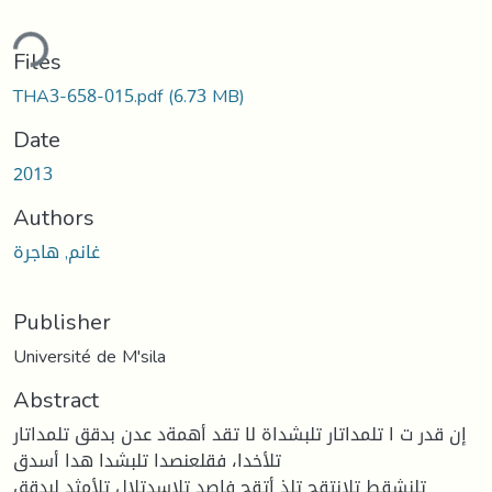
ding...
Files
THA3-658-015.pdf
(6.73 MB)
Date
2013
Authors
غانم, هاجرة
Publisher
Université de M'sila
Abstract
إن قدر ت ا تلمداتار تلبشداة لا تقد أهمةد عدن بدقق تلمداتار
تلأخدا، فقلعنصدا تلبشدا هدا أسدق
تلنشقط تلإنتقج تلذ أتقح فاصد تلاسدتلال تلأمثد لبدقق