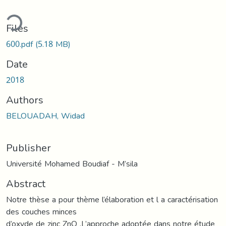
ding...
Files
600.pdf
(5.18 MB)
Date
2018
Authors
BELOUADAH, Widad
Publisher
Université Mohamed Boudiaf - M’sila
Abstract
Notre thèse a pour thème l’élaboration et l a caractérisation
des couches minces
d’oxyde de zinc ZnO .L’approche adoptée dans notre étude