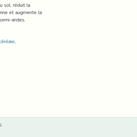
 sol, réduit la
ienne et augmente la
 semi-arides.
céréale
,
6