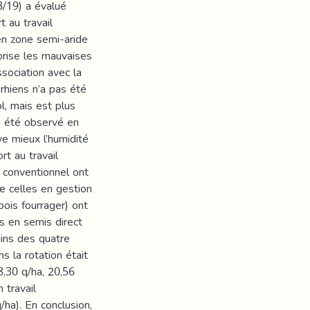
8/19) a évalué
t au travail
 en zone semi-aride
orise les mauvaises
ssociation avec la
rhiens n’a pas été
l, mais est plus
a été observé en
ve mieux l’humidité
rt au travail
l conventionnel ont
e celles en gestion
pois fourrager) ont
 en semis direct
ins des quatre
ns la rotation était
8,30 q/ha, 20,56
 travail
/ha). En conclusion,