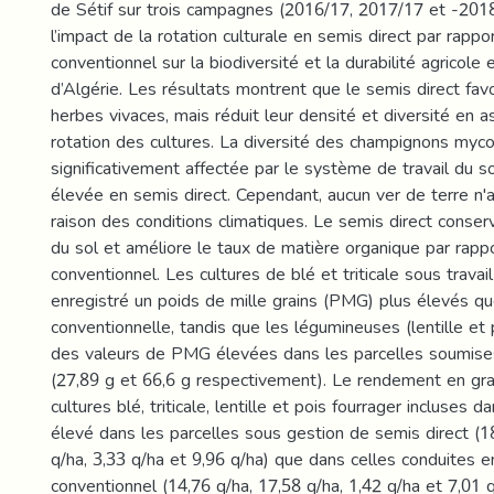
de Sétif sur trois campagnes (2016/17, 2017/17 et -201
l’impact de la rotation culturale en semis direct par rappor
conventionnel sur la biodiversité et la durabilité agricole
d’Algérie. Les résultats montrent que le semis direct fav
herbes vivaces, mais réduit leur densité et diversité en a
rotation des cultures. La diversité des champignons myco
significativement affectée par le système de travail du so
élevée en semis direct. Cependant, aucun ver de terre n'
raison des conditions climatiques. Le semis direct conser
du sol et améliore le taux de matière organique par rappo
conventionnel. Les cultures de blé et triticale sous travai
enregistré un poids de mille grains (PMG) plus élevés qu
conventionnelle, tandis que les légumineuses (lentille et 
des valeurs de PMG élevées dans les parcelles soumises
(27,89 g et 66,6 g respectivement). Le rendement en gra
cultures blé, triticale, lentille et pois fourrager incluses da
élevé dans les parcelles sous gestion de semis direct (1
q/ha, 3,33 q/ha et 9,96 q/ha) que dans celles conduites en
conventionnel (14,76 q/ha, 17,58 q/ha, 1,42 q/ha et 7,01 q