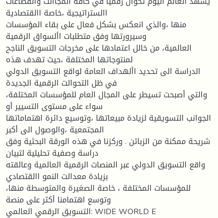
يشهد العالم اليوم تحوال رقميا في كافة المجاالت والقطاعات
االستراتيجية ،خاصة االقتصادية
منها ،والذي انعكس بشكل فعال على بقاء المؤسسات
وسيرورتها وفق متطلبات األسواق الرقمية
العالمية، من خالل اعتمادها على مخرجات التسويق الناجح
لمنتوجاتها المختلفة ،حيث تهدف هذه
الدراسة الى تحديد األهداف العامة لواقع التسويق الدولي
في ظل التحوالت الرقمية الجديدة
،والتي أصبحت تسيطر على المجال العام للمؤسسات المختلفة
سواء على مستوى التسيير أو
الجوانب التسويقية لزيادة مبيعاتها ،وتوسيع دائرة اهتماماتها
المجتمعية ،والوصول الى أكبر
شريحة ممكنة من الزبائن . وركزنا في هذه الورقة البحثية وفق
دراسة وصفية تحليلية لتبيان
واقع التسويق الدولي عبر المنصات الرقمية العالمية وعالقته
بزيادة معدالت النمو االقتصادي
للمؤسسات المختلفة ، خاصة الصغيرة والمتوسطة منها،
وتوسع اهتمامنا أكثر على منصة
التسويق الرقمي العالمي: WIDE WORLD E