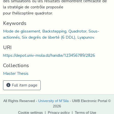
des simulations où les résultats démontrent l'efficacité de
la stratégie de contrôle proposée
pour l'hélicoptère quadrotor.
Keywords
Mode de glissement, Backstepping, Quadrotor, Sous-
actionnés, Six degrés de liberté (6 DDL), Lyapunov.
URI
https://depot.univ-msila.dz/handle/123456789/2826
Collections
Master Thesis
Full item page
All Rights Reserved -
University of M'Sila
- UMB Electronic Portal ©
2026
Cookie settings
|
Privacy policy
|
Terms of Use