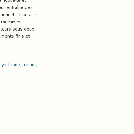
e nouvelle et
ur entraîne des
ntionnels. Dans ce
s machines
cteurs sous deux
ments finis et
ynchrone, aimant,