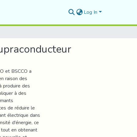
Log In
ducteur
supraconducteur
BCO et BSCCO a
en raison des
 à produire des
liquer à des
imants
ces de réduire le
rant électrique dans
nsité d'énergie, ce
ne tout en obtenant