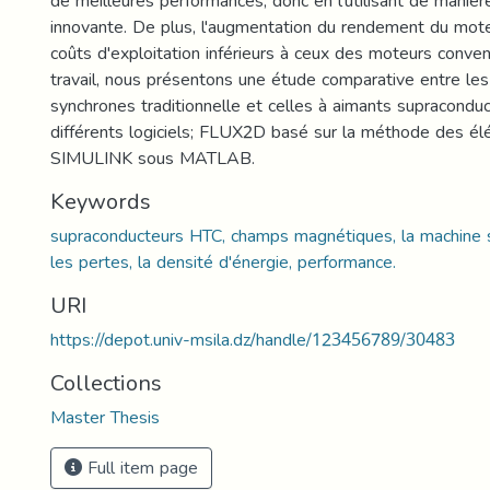
de meilleures performances, donc en l'utilisant de manièr
innovante. De plus, l'augmentation du rendement du mote
coûts d'exploitation inférieurs à ceux des moteurs conve
travail, nous présentons une étude comparative entre le
synchrones traditionnelle et celles à aimants supracondu
différents logiciels; FLUX2D basé sur la méthode des élé
SIMULINK sous MATLAB.
Keywords
supraconducteurs HTC, champs magnétiques, la machine s
les pertes, la densité d'énergie, performance.
URI
https://depot.univ-msila.dz/handle/123456789/30483
Collections
Master Thesis
Full item page