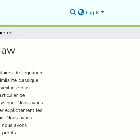
Log In
Solution auto- similaire de l' équattion du HeIe Shaw
Shaw
laires de l'équation
milarité classique,
imilarité plus
rticulier de
physique. Nous avons
er explicitement les
que. Nous avons
r] nous avons
 profils