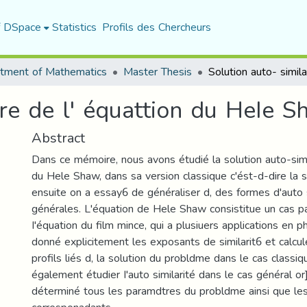
f DSpace
Statistics
Profils des Chercheurs
tment of Mathematics
Master Thesis
ire de l' équattion du HeIe 
Abstract
Dans ce mémoire, nous avons étudié la solution auto-simi
du Hele Shaw, dans sa version classique c'ést-d-dire la si
ensuite on a essay6 de généraliser d, des formes d'auto s
générales. L'équation de Hele Shaw consistitue un cas pa.
I'équation du film mince, qui a plusiuers applications en 
donné explicitement les exposants de similarit6 et calcul
profils liés d, la solution du probldme dans le cas classi
également étudier I'auto similarité dans le cas général o
déterminé tous les paramdtres du probldme ainsi que les