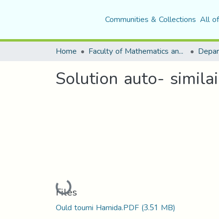
Communities & Collections
All o
Home
Faculty of Mathematics and Computer Science
Depar
Solution auto- simila
Loading...
Files
Ould toumi Hamida.PDF
(3.51 MB)