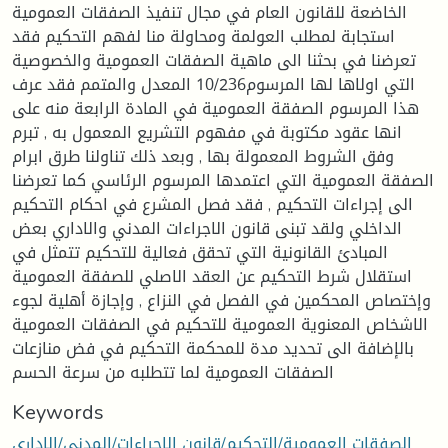
الخاضعة للقانون العام في مجال تنفيذ الصفقات العمومية
استجابة لمطلب العولمة ومحاولة منا لفهم التحكيم فقد
تعرضنا في بحثنا الى ماهية الصفقات العمومية والخصوصية
التي اولاها لها المرسوم10/236 المعدل والمتمم فقد عرف
هذا المرسوم الصفقة العمومية في المادة الرابعة منه على
انها عقود مكتوبة في مفهوم التشريع المعمول به , تبرم
وفق الشروط المعمولة بها , وبعد ذلك تناولنا طرق ابرام
الصفقة العمومية التي اعتمدها المرسوم الرئاسي كما تعرضنا
الى إجراءات التحكيم , فقد فصل المشرع في احكام التحكيم
الداخلي ولقد تبنى قانون الاجراءات المدني والاداري بعض
المبادئ القانونية التي تحقق فعالية للتحكيم تتمثل في
استقلال شرط التحكيم عن العقد الاصلي للصفقة العمومية
وإختصاص المحكمين في الفصل في النزاع , وإجازة أهلية لجوء
الاشخاص المعنوية العمومية للتحكيم في الصفقات العمومية
بالإضافة الى تحديد مدة للمحكمة التحكيم في فض منازعات
الصفقات العمومية لما تتطلبه من سرعة الحسم
Keywords
الصفقات العمومية/التحكيم/قانون الاجراءات/المدني/الاداري