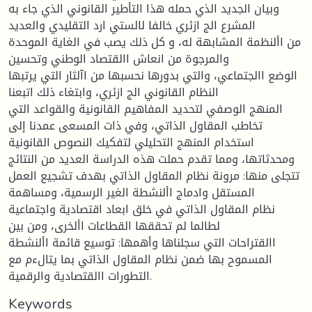
وبيان الجديد الذي حمله هذا التأطير القانوني الذي جاء به
المشرع الج ازئري خالفا لالستي ارد التقليدي والعديد
من األنظمة المشابهة له، و كل ذلك يصب في الغاية الموحدة
والمرجوة من انعاش االقتصاد الوطني وتحسين
الوضع االجتماعي، والتي بدورها نحسبها من اآلثار التي يرتبها
النظام القانوني الج ازئري، وابتغاء ذلك اتبعنا
المنهج الوصفي لتحديد المفاهيم القانونية والقواعد التي
تخاطب المقاول الذاتي، وفي ذات المسعى عمدنا إلى
استخدام المنهج التحليلي لتفكيك النصوص القانونية
ومحدثاتها، ومما تقدم حملت هذه الدراسة العديد من النتائج
تتجلى منها: مرونة نظام المقاول الذاتي بهدف تشجيع العمل
المستقل وادماج األنشطة الغير الرسمية، ومساهمة
نظام المقاول الذاتي في خلق ابعاد اقتصادية واجتماعية
لطالما لم تحققها القطاعات األخرى، ومن بين
االقتراحات التي سجلناها وأهمها: توسيع قائمة األنشطة
المسموح بها ضمن نظام المقاول الذاتي بما يتالءم مع
التطورات االقتصادية والرقمية.
Keywords