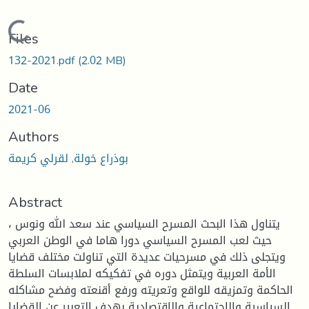
Loading...
Files
132-2021.pdf
(2.02 MB)
Date
2021-06
Authors
بوذراع خولة, لقرلي كريمة
Abstract
يتناول هذا البحث المسرح السياسي عند سعد الله ونوس ،
حيث لعب المسرح السياسي دورا هاما في الوطن العربي
ويتجلى ذلك في مسرحيات عديدة التي تناولت مختلف قضايا
الأمة العربية ويتمثل دوره في تفكيكه لملابسات السلطة
الحاكمة وتمزيقه للواقع وتعريته ورفع أقنعته وفضح مشاكله
السياسية والاجتماعية والاقتصادية بهدف التعبير عن القضايا