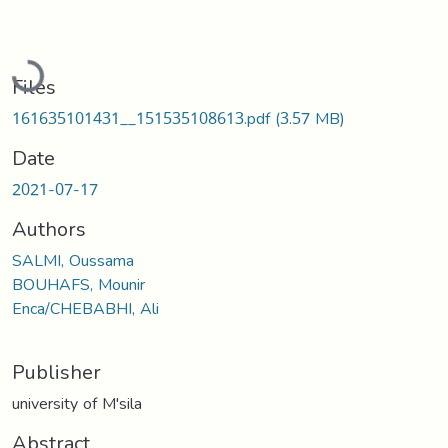
Loading...
Files
161635101431__151535108613.pdf
(3.57 MB)
Date
2021-07-17
Authors
SALMI, Oussama
BOUHAFS, Mounir
Enca/CHEBABHI, Ali
Publisher
university of M'sila
Abstract