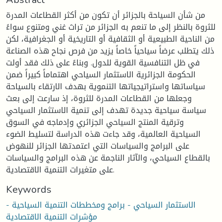
من شأن السياحة بالجزائر أن تكون من أكثر القطاعات المدرة
للثروة بالنظر إلى ما تنعم به الجزائر من تراث غني ومتنوع سواءً
من الناحية الطبيعية أو الثقافية أو التاريخية أو الجغرافية، لكن
ذلك يتطلب عرضاً سياحياً خاصاً يزيد من فرص نجاح هذه الصناعة
في ظل التنافسية القوية للدول. وبناءً على ذلك فقد أولت
الحكومة الجزائرية الاستثمار السياحي اهتماماً كبيراً ضمن
سياساتها واستراتيجياتها التنموية بهدف الارتقاء بالسياحة
وجعلها من القطاعات المدرة للثروة، إذ سارعت إلى بعث
سياسة سياحية جديدة تهدف إلى تنمية الاستثمار السياحي
وترقية المنتج السياحي الجزائري وإدماجه في السوق
السياحية العالمية، وقد جاءت هذه الدراسة لتسليط الضوء
على البرامج والسياسات التي اعتمدتها الجزائر للنهوض
بالقطاع السياحي، والآثار الناجمة عن هذه البرامج والسياسات
على متغيرات التنمية الاقتصادية.
Keywords
الاستثمار السياحي - برامج ومخططات التنمية السياحية -
مؤشرات التنمية الاقتصادية