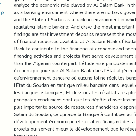
(
analyze the economic role played by Al Salam Bank In th
در
as a banking environment where there are no laws govern
and the State of Sudan as a banking environment in whic
regulating Islamic banking; And draw the most important 
findings are that investment deposits represent the mos
of financial resources available at Al Salam Bank of Suda
Bank to contribute to the financing of economic and soc
financing activities and projects that serve development
than the Algerian counterpart. L’étude vise principalement
économique joué par Al Salam Bank dans l’État algérien 
qu’environnement bancaire où aucune loi ne régit les ban
l'État du Soudan en tant que milieu bancaire dans lequel 
les banques islamiques; Et dessinez les résultats les plu
principales conclusions sont que les dépôts d’investissem
plus importante source de ressources financières disponi
Salam du Soudan, ce qui aide la Banque à contribuer au 
développement économique et social en finançant des ac
projets qui servent mieux le développement que le résea