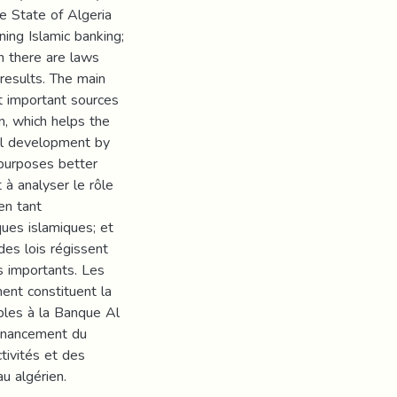
e State of Algeria
ing Islamic banking;
h there are laws
results. The main
t important sources
n, which helps the
ial development by
 purposes better
 à analyser le rôle
en tant
ques islamiques; et
des lois régissent
s importants. Les
ent constituent la
bles à la Banque Al
financement du
tivités et des
u algérien.