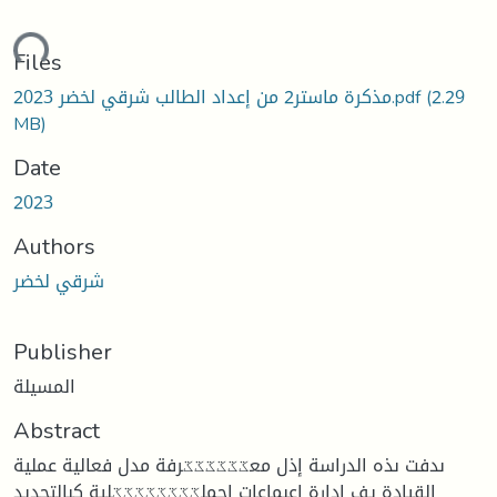
ding...
Files
مذكرة ماستر2 من إعداد الطالب شرقي لخضر 2023.pdf
(2.29
MB)
Date
2023
Authors
شرقي لخضر
Publisher
المسيلة
Abstract
ىدفت ىذه الدراسة إذل معػػػػػػرفة مدل فعالية عملية
القيادة يف إدارة اعبماعات احملػػػػػػػػلية كبالتحديد