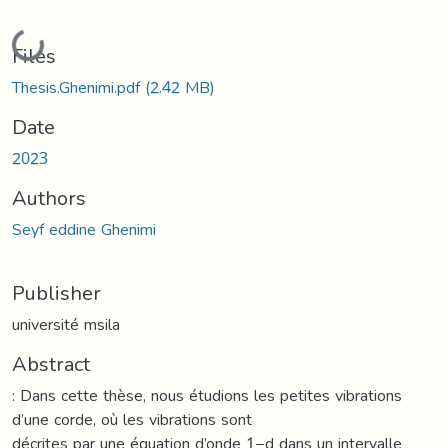
Loading...
Files
Thesis.Ghenimi.pdf
(2.42 MB)
Date
2023
Authors
Seyf eddine Ghenimi
Publisher
université msila
Abstract
: Dans cette thèse, nous étudions les petites vibrations
d’une corde, où les vibrations sont
décrites par une équation d’onde 1−d dans un intervalle