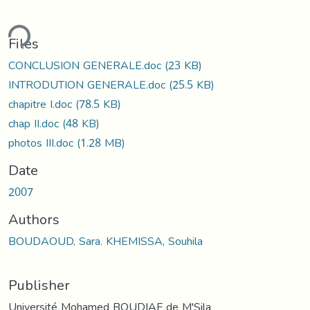
ding...
Files
CONCLUSION GENERALE.doc
(23 KB)
INTRODUTION GENERALE.doc
(25.5 KB)
chapitre I.doc
(78.5 KB)
chap II.doc
(48 KB)
photos III.doc
(1.28 MB)
Date
2007
Authors
BOUDAOUD, Sara. KHEMISSA, Souhila
Publisher
Université Mohamed BOUDIAF de M'Sila