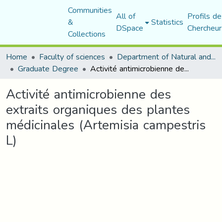
Communities
All of
Profils de
&
Statistics
DSpace
Chercheur
Collections
Home
Faculty of sciences
Department of Natural and Life Sciences
Graduate Degree
Activité antimicrobienne des extraits organiques des plantes médicinales (Artemisia campestris L)
Activité antimicrobienne des
extraits organiques des plantes
médicinales (Artemisia campestris
L)