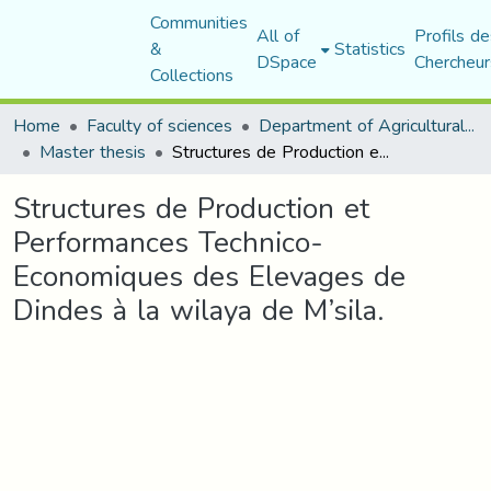
Communities
All of
Profils de
&
Statistics
DSpace
Chercheur
Collections
Home
Faculty of sciences
Department of Agricultural Sciences
Master thesis
Structures de Production et Performances Technico- Economiques des Elevages de Dindes à la wilaya de M’sila.
Structures de Production et
Performances Technico-
Economiques des Elevages de
Dindes à la wilaya de M’sila.