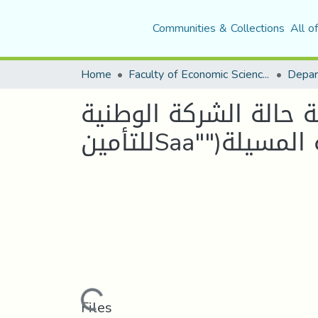
Communities & Collections
All o
Home
Faculty of Economic Sciences, Commerce and Management Sciences
سة حالة الشركة الوطنية
Loading...
Files