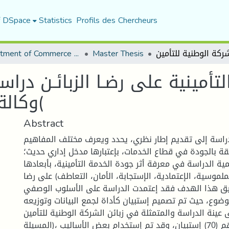
f DSpace
Statistics
Profils des Chercheurs
Department of Commerce Science
Master Thesis
لتأمينية على رضـا الزبائـن درا
للتأمينSaa"")وكالة المسيلة(
Abstract
اسة إلى تقديم إطار نظري، يحدد ويعرف مختلف المفاهيم
قة بالجودة في قطاع الخدمات، بإعتبارها مدخل إداري حديث؛
ة الدراسة في معرفة أثر جودة الخدمة التأمينية، بأبعادها
ملموسية، الإعتمادية، الإستجابة، الأمان، التعاطف) على رضا
قيق هذا الهدف فقد إعتمدت الدراسة على الأسلوب الوصفي
وضوع، حيث تم تصميم إستبيان كأداة لجمع البيانات وتوزيعه
عينة الدراسة والمتمثلة في زبائن الشركة الوطنية للتأمين Saa"" (وكالة
المسيلة)، والبالغ عددهم (70) إستبيان، وقد تم إستخدام بعض الأساليب