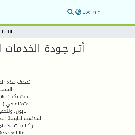
Log In
أثـر جـودة الخدمات التأمينية على رضـا الزبائـن دراسة حالة الشركة الوطنية للتأمينSaa"")وكالة المسيلة(
أثـر جـودة الخدمات ا
تهدف هذه الدر
المتعل
حيث تكمن أهمي
المتمثلة في (ال
الزبون، ولتح
لملائمته لطبيعة الم
على 