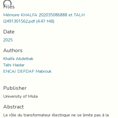
oading...
Files
Mémoire KHALFA 202035086888 et TALH
I2491301562.pdf
(4.47 MB)
Date
2025
Authors
Khalfa Abdelhak
Talhi Haidar
ENCA/ DEFDAF Mabrouk
Publisher
University of Msila
Abstract
Le rôle du transformateur électrique ne se limite pas à la