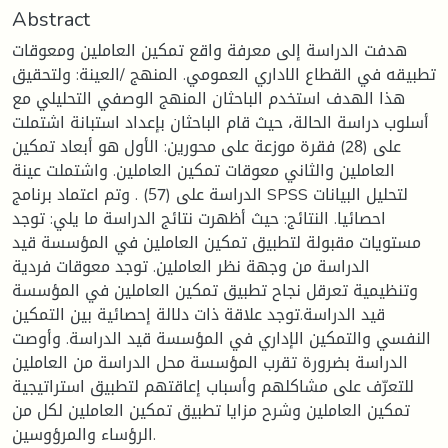
Abstract
هدفت الدراسة إلى معرفة واقع تمكين العاملين ومعوقات
تطبيقه في القطاع الاداري العمومي. المنهج /العينة: ولتحقيق
هذا الهدف استخدم الباحثان المنهج الوصفي التحليلي مع
أسلوب دراسة الحالة، حيث قام الباحثان بإعداد استبانة اشتملت
على (28) فقرة موزعة على محورين: الأول هو أبعاد تمكين
العاملين والثاني معوقات تمكين العاملين. واشتملت عينة
الدراسة على (57) . وتم اعتماد برنامج SPSS لتحليل البيانات
احصائيا. النتائج: حيث أظهرت نتائج الدراسة ما يلي: توجد
مستويات مقبولة لتطبيق تمكين العاملين في المؤسسة قيد
الدراسة من وجهة نظر العاملين. توجد معوقات فردية
وتنظيمية تعرقل نجاح تطبيق تمكين العاملين في المؤسسة
قيد الدراسة.توجد علاقة ذات دلالة إحصائية بين التمكين
النفسي والتمكين الإداري في المؤسسة قيد الدراسة. وأوصت
الدراسة بضرورة تقرب المؤسسة محل الدراسة من العاملين
للتعرّف على مشاكلهم وأسباب إعاقتهم لتطبيق استراتيجية
تمكين العاملين وشرح مزايا تطبيق تمكين العاملين لكل من
الرؤساء والمرؤوسين.