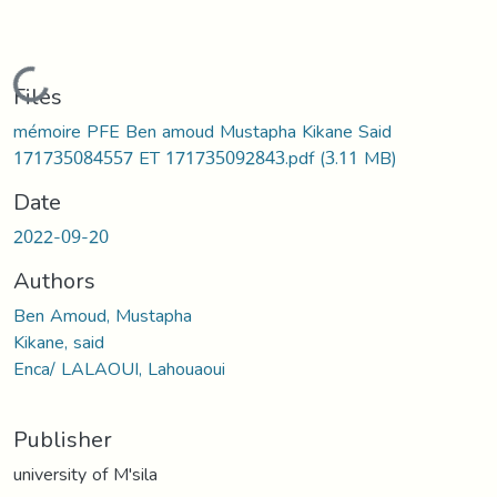
Loading...
Files
mémoire PFE Ben amoud Mustapha Kikane Said
171735084557 ET 171735092843.pdf
(3.11 MB)
Date
2022-09-20
Authors
Ben Amoud, Mustapha
Kikane, said
Enca/ LALAOUI, Lahouaoui
Publisher
university of M'sila