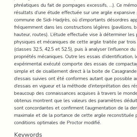
phréatiques du fait de pompages excessifs, …). Ce mémo
résultats d’une étude effectuée sur une argile expansive
commune de Sidi-Hadjrès, où d’importants désordres app
fréquemment dans les constructions légères (pavillons, b
hauteur, routes). L’étude effectuée vise à déterminer les
physiques et mécaniques de cette argile traitée par troi
(classes 32.5, 42.5 et 52.5), puis à analyser l’influence d
propriétés mécaniques. Outre les essais d’identification,
expérimental exécuté comporte des essais de compacta
simple et de cisaillement direct à la boite de Casagrand
d’essais suivies ont été conformes autant que possible
d’essais en vigueur et la méthode d’interprétation des rés
beaucoup des connaissances acquises à travers le monde
obtenus montrent que les valeurs des paramètres déduit
sont concordantes et confirment l’augmentation de la de
maximale et de la portance de cette argile reconstituée
conditions optimales de Proctor modifié.
Keywords