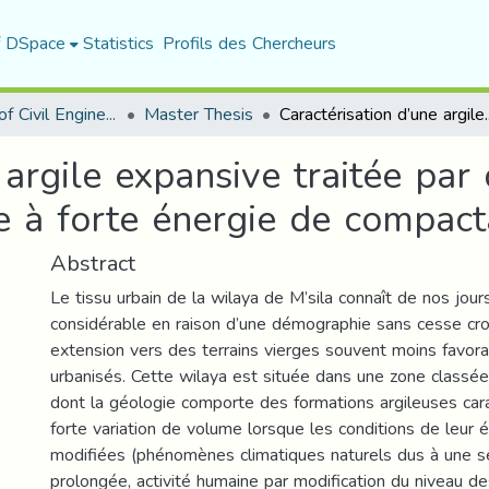
f DSpace
Statistics
Profils des Chercheurs
Department of Civil Engineering
Master Thesis
Caractérisation d’une argile expansive traitée par dif
 argile expansive traitée par 
ée à forte énergie de compac
Abstract
Le tissu urbain de la wilaya de M’sila connaît de nos jo
considérable en raison d’une démographie sans cesse cro
extension vers des terrains vierges souvent moins favor
urbanisés. Cette wilaya est située dans une zone classé
dont la géologie comporte des formations argileuses car
forte variation de volume lorsque les conditions de leur é
modifiées (phénomènes climatiques naturels dus à une 
prolongée, activité humaine par modification du niveau d