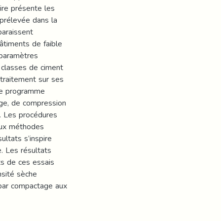
ire présente les
 prélevée dans la
araissent
âtiments de faible
 paramètres
s classes de ciment
u traitement sur ses
 le programme
ge, de compression
e. Les procédures
 aux méthodes
ultats s’inspire
. Les résultats
s de ces essais
nsité sèche
 par compactage aux