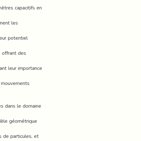
mètres capacitifs en
mment les
eur potentiel
, offrant des
nant leur importance
les mouvements
res dans le domaine
odèle géométrique
s de particules, et