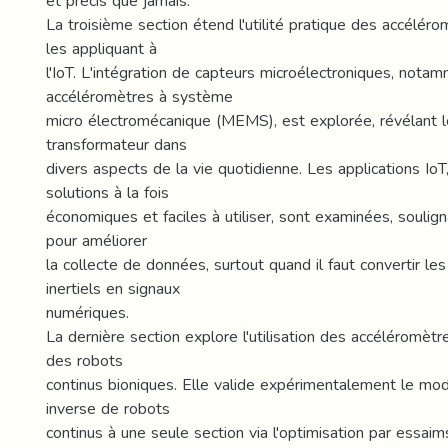
et précis que jamais.
La troisième section étend l'utilité pratique des accéléro
les appliquant à
l'IoT. L'intégration de capteurs microélectroniques, nota
accéléromètres à système
micro électromécanique (MEMS), est explorée, révélant l
transformateur dans
divers aspects de la vie quotidienne. Les applications IoT
solutions à la fois
économiques et faciles à utiliser, sont examinées, soulig
pour améliorer
la collecte de données, surtout quand il faut convertir 
inertiels en signaux
numériques.
La dernière section explore l'utilisation des accéléromèt
des robots
continus bioniques. Elle valide expérimentalement le m
inverse de robots
continus à une seule section via l'optimisation par essaim