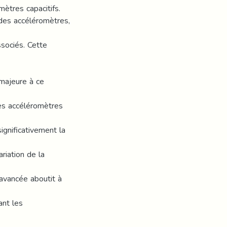
mètres capacitifs.
des accéléromètres,
sociés. Cette
 majeure à ce
des accéléromètres
gnificativement la
riation de la
avancée aboutit à
ant les