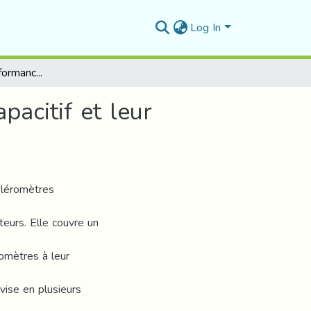
Log In
Perfection des performances de l’accéléromètre capacitif et leur application dans l’internet des objets (IoT)
pacitif et leur
éléromètres
eurs. Elle couvre un
omètres à leur
ivise en plusieurs