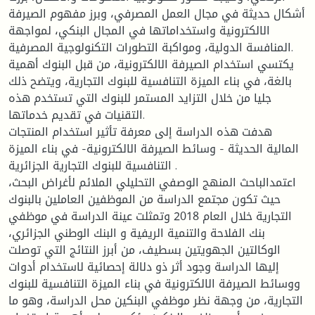
أشكال حديثة في مجال العمل المصرفي، وبرز مفهوم الصيرفة
الالكترونية واستخداماتها في المجال البنكي، لمواجهة
المنافسة الدولية، ومواكبة التطورات التكنولوجية المصرفية.
يكتسي استخدام الصيرفة الالكترونية، من قبل البنوك أهمية
بالغة، في بناء الميزة التنافسية للبنوك التجارية، ويتضح ذلك
جليا من خلال التزايد المستمر للبنوك التي تستخدم هذه
التقنيات في تقديم خدماتها.
هدفت هذه الدراسة إلى معرفة تأثير استخدام المنتجات
المالية الحديثة - وسائط الصيرفة الالكترونية- في بناء الميزة
التنافسية للبنوك التجارية الجزائرية .
اعتمدالباحث المنهج الوصفي التحليلي الملائم لأغراض البحث،
حيث تكون مجتمع الدراسة من الموظفين العاملين بالبنوك
التجارية خلال العام 2018 وتمثلت عينة الدراسة في موظفي
بنك الفلاحة والتنمية الريفية و البنك الوطني الجزائري،
الوكالتين الجهويتين بسطيف، من أبرز النتائج التي توصلت
إليها الدراسة وجود أثر ذو دلالة إحصائية لاستخدام أدوات
ووسائط الصيرفة الالكترونية في بناء الميزة التنافسية للبنوك
التجارية، من وجهة نظر موظفي البنكين محل الدراسة، وهو ما