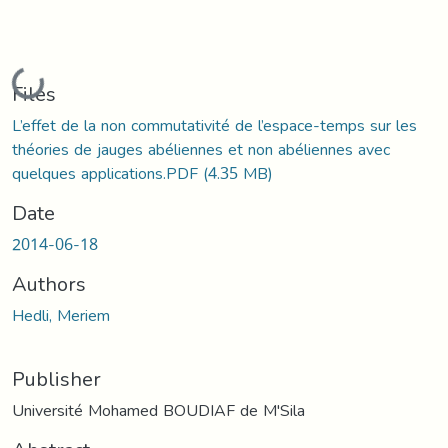
Loading...
Files
L’effet de la non commutativité de l’espace-temps sur les
théories de jauges abéliennes et non abéliennes avec
quelques applications.PDF
(4.35 MB)
Date
2014-06-18
Authors
Hedli, Meriem
Publisher
Université Mohamed BOUDIAF de M'Sila