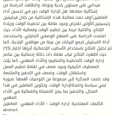
ميداني على مستوى بلدية ونوغة، وانطلقت الدراسة من
إشكالية مفادها: هل لإدارة الوقت دور في تحسين أداء
العاملين؟وقد تمت معالجة هذه الإشكالية من خلال فرضيتين
رئيسيتين:الأولى تفترض وجود علاقة بين تخطيط الوقت وزيادة
الإنتاج، والثانية تربط بين تنظيم الوقت وفعالية الأداء. حيث
اعتمدت الدراسة على المنهج الوصفي التحليلي، واستخدمت
أداة الاستبيان لجمع البيانات من عينة من موظفي البلدية، كما
تم تحليل النتائج باستخدام الأساليب الإحصائية أبرزها اختبار (كا²)
حيث أظهرت النتائج غياب علاقة ذات دلالة إحصائية بين عناصر
إدارة الوقت (التخطيط والتنظيم) والأداء المهني، كما بيّنت
المعطيات الكيفية وجود ضعف في ثقافة تنظيم العمل
واستغلال الوقت، وضعف في التحفيز والمتابعة.
وقد خلصت المذكرة إلى مجموعة من التوصيات أهمها: ضرورة
تبني سياسة واضحةلإدارة الوقت، وتكوين العاملين في هذا
المجال، والتحفيز بما يعزز الانضباط والفعالية في الأداء
المهني.
الكلمات المفتاحية: إدارة الوقت – الأداء المهني- العاملين.
abstract