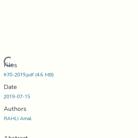
Loading...
Files
fr70-2019.pdf
(4.6 MB)
Date
2019-07-15
Authors
RAHLI Amal
Abstract