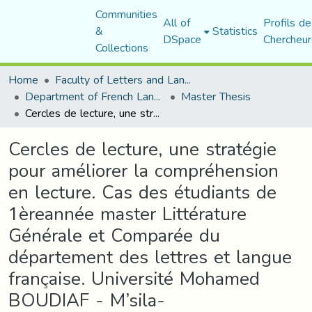
Communities
All of
Profils de
&
Statistics
DSpace
Chercheur
Collections
Home
Faculty of Letters and Languages
Department of French Language and Literature
Master Thesis
Cercles de lecture, une stratégie pour améliorer la compréhension en lecture. Cas des étudiants de 1èreannée master Littérature Générale et Comparée du département des lettres et langue française. Université Mohamed BOUDIAF - M’sila-
Cercles de lecture, une stratégie
pour améliorer la compréhension
en lecture. Cas des étudiants de
1èreannée master Littérature
Générale et Comparée du
département des lettres et langue
française. Université Mohamed
BOUDIAF - M’sila-