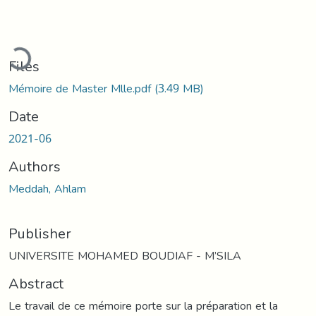
oading...
Files
Mémoire de Master Mlle.pdf
(3.49 MB)
Date
2021-06
Authors
Meddah, Ahlam
Publisher
UNIVERSITE MOHAMED BOUDIAF - M’SILA
Abstract
Le travail de ce mémoire porte sur la préparation et la