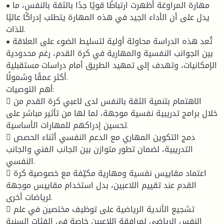
• مهارة المراوغة أظهرت ارتباطًا قويًا جدًا بالثقة بالنفس، ما
يدل على أن الأداء الجيد في هذه المهارة يتطلب إدراكًا عاليًا
للذات.
• تُعد هذه الدراسة محاولة أولية لتسليط الضوء على العلاقة
بين الجوانب النفسية والمهارية في كرة القدم، رغم محدودية
الإمكانيات، وتهدف إلى تمهيد الطريق أمام دراسات مستقبلية
أكثر عمقًا وشمولًا.
أهم التوصيات:
 الاهتمام بتنمية الثقة بالنفس لدى لاعبي كرة القدم من
خلال برامج تدريبية نفسية موجهة، لما لها من تأثير مباشر على
تحسين إدراكهم للمهارات الأساسية.
 دمج التكوين المهاري مع الدعم النفسي أثناء الحصص
التدريبية، لضمان تطور متوازن بين الجانب الفني والجانب
النفسي.
 اعتماد مقاييس نفسية ومهارية مكيّفة مع خصوصية كرة
القدم عند تقييم اللاعبين، بدل استخدام مقاييس موجهة
لرياضات أخرى.
 تشجيع الأندية الرياضية على توظيف مختصين في علم
النفس الرياضي لمرافقة اللاعبين خاصة في الفئات السنية