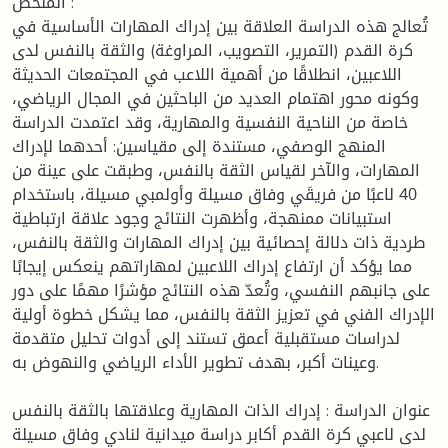
الملخص :
تُعالج هذه الدراسة العلاقة بين إدراك المهارات الأساسية في
كرة القدم (التمرير، التصويب، المراوغة) والثقة بالنفس لدى
اللاعبين، انطلاقًا من أهمية اللاعب في المجتمعات الحديثة
وكونه محور اهتمام العديد من الباحثين في المجال الرياضي،
خاصة من الناحية النفسية والمهارية، وقد اعتمدت الدراسة
المنهج الوصفي، مستندة إلى مقياسين: أحدهما لإدراك
المهارات، والآخر لقياس الثقة بالنفس، وطبقت على عينة من
40 لاعبًا من فريقَي وفاق مسيلة وأولمبي مسيلة، باستخدام
استبيانات ممنهجة، وأظهرت النتائج وجود علاقة ارتباطية
طردية ذات دلالة إحصائية بين إدراك المهارات والثقة بالنفس،
مما يؤكد أن ارتفاع إدراك اللاعبين لمهاراتهم ينعكس إيجابًا
على جانبهم النفسي، وتُعدّ هذه النتائج مؤشرًا مهمًا على دور
الإدراك الفني في تعزيز الثقة بالنفس، مما يشكل خطوة أولية
لدراسات مستقبلية أعمق تستند إلى أدوات تحليل متقدمة
وعينات أكبر، بهدف تطوير الأداء الرياضي والنهوض به.
عنوان الدراسة : إدراك الذات المهارية وعلاقتها بالثقة بالنفس
لدى لاعبي كرة القدم أكابر دراسة ميدانية لنادي وفاق مسيلة