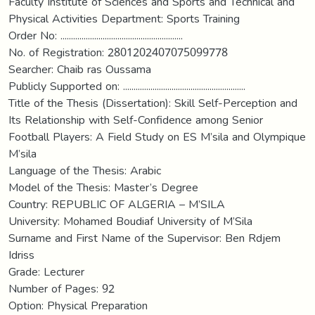
Faculty Institute of Sciences and Sports and Technical and
Physical Activities Department: Sports Training
Order No: ..........................................................
No. of Registration: 2801202407075099778
Searcher: Chaib ras Oussama
Publicly Supported on: ..........................................................
Title of the Thesis (Dissertation): Skill Self-Perception and
Its Relationship with Self-Confidence among Senior
Football Players: A Field Study on ES M’sila and Olympique
M’sila
Language of the Thesis: Arabic
Model of the Thesis: Master’s Degree
Country: REPUBLIC OF ALGERIA – M’SILA
University: Mohamed Boudiaf University of M’Sila
Surname and First Name of the Supervisor: Ben Rdjem
Idriss
Grade: Lecturer
Number of Pages: 92
Option: Physical Preparation