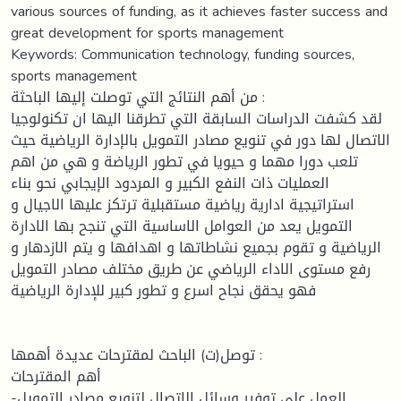
various sources of funding, as it achieves faster success and
great development for sports management
Keywords: Communication technology, funding sources,
sports management
من أهم النتائج التي توصلت إليها الباحثة :
لقد كشفت الدراسات السابقة التي تطرقنا اليها ان تكنولوجيا
الاتصال لها دور في تنويع مصادر التمويل بالإدارة الرياضية حيث
تلعب دورا مهما و حيويا في تطور الرياضة و هي من اهم
العمليات ذات النفع الكبير و المردود الإيجابي نحو بناء
استراتيجية ادارية رياضية مستقبلية ترتكز عليها الاجيال و
التمويل يعد من العوامل الاساسية التي تنجح بها الادارة
الرياضية و تقوم بجميع نشاطاتها و اهدافها و يتم الازدهار و
رفع مستوى الاداء الرياضي عن طريق مختلف مصادر التمويل
فهو يحقق نجاح اسرع و تطور كبير للإدارة الرياضية
توصل(ت) الباحث لمقترحات عديدة أهمها :
أهم المقترحات
-العمل على توفير وسائل الاتصال لتنويع مصادر التمويل