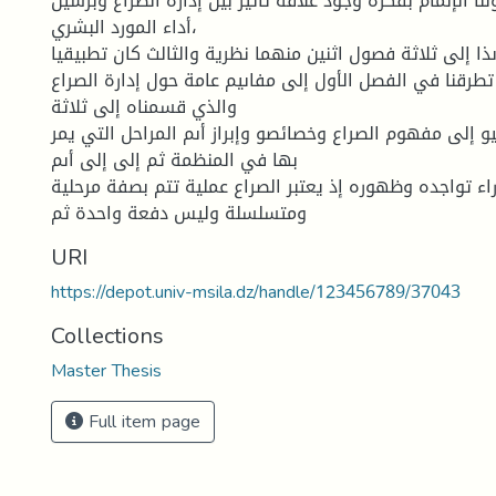
لنا الإلمام بفكرة وجود علاقة تأثير بين إدارة الصراع وبرسين
أداء المورد البشري،
ذا إلى ثلاثة فصول اثنين منهما نظرية والثالث كان تطبيقيا.
طرقنا في الفصل الأول إلى مفاىيم عامة حول إدارة الصراع
والذي قسمناه إلى ثلاثة
يو إلى مفهوم الصراع وخصائصو وإبراز أىم المراحل التي يمر
بها في المنظمة ثم إلى إلى أىم
راء تواجده وظهوره إذ يعتبر الصراع عملية تتم بصفة مرحلية
ومتسلسلة وليس دفعة واحدة ثم
URI
https://depot.univ-msila.dz/handle/123456789/37043
Collections
Master Thesis
Full item page