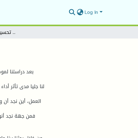
Log In
إدارة الص ا رع ودوره في تحسين أداء المورد البشري
بعد دراستنا لمو
لنا جليا مدى تأثر أد
العمل، أين نجد أن 
فمن جهة نجد أنو 