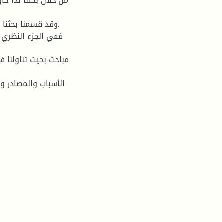
من خلال بحثنا ىذا حاو
وقد قسمنا بحثنا ى
ففي الجزء النظري ت
مباحث بحيث تناولنا ف
الأسباب والمصادر و