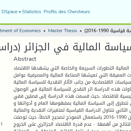
f DSpace
Statistics
Profils des Chercheurs
tment of Economics
Master Thesis
اسة المالية في الجزائر (دراسة قياسي
Abstract
لمالية التطورات السريعة والخاصة التي يشهدها الاقتصاد
ت العميقة التي تعيشها الصناعة المالية والمصرفية عوامل
لسياسات الاقتصادية من جانب الآثار النقدية للسياسة المالية .
لت هذه الدراسة اثر النقدي للسياسة المالية في الوصول
ئيسية للاقتصاد ،حيث قسمت هذه الدراسة إلى فصلين ففي
 نتطرق إلى السياسة المالية بمفهومها العام و أدواتها و
لثاني نتناول الدراسة القياسية لمتغيرات النقدية والمالية
خلال الفترة الممتد من 1990-2016 باستعمال النموذج تصحيح الخطأ، حيث توصلت
31
نتائج من أهمها: - عدم قدرة الاقتصاد الجزائري على الخروج