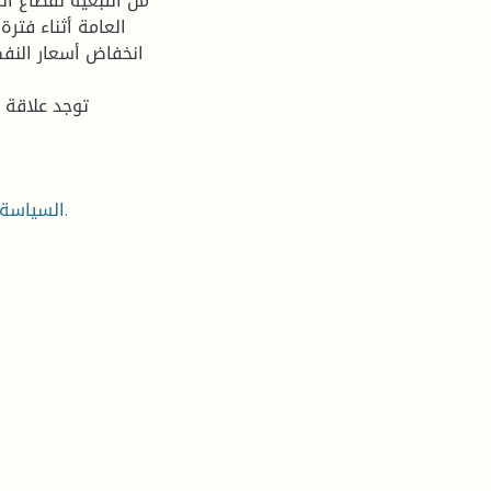
من التبعية لقطاع ا
العامة أثناء فترة
انخفاض أسعار النف
: السياسة المالية ، التضخم، اثر النقدي، كتلة النقدية، العجز الموازنة.