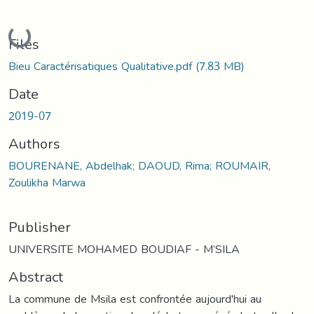
Loading...
Files
Bieu Caractérisatiques Qualitative.pdf
(7.83 MB)
Date
2019-07
Authors
BOURENANE, Abdelhak; DAOUD, Rima; ROUMAIR,
Zoulikha Marwa
Publisher
UNIVERSITE MOHAMED BOUDIAF - M’SILA
Abstract
La commune de Msila est confrontée aujourd'hui au