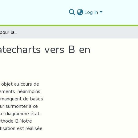
Log In
une approche MDA pour la transformation des statecharts vers B en utilisant TGG
techarts vers B en
n objet au cours de
nements .néanmoins
et manquent de bases
Pour surmonter à ce
 le diagramme état-
méthode B.Notre
isation est réalisée