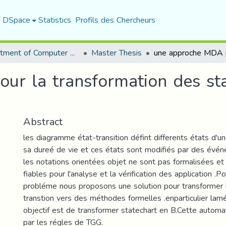
f DSpace
Statistics
Profils des Chercheurs
Department of Computer Science
Master Thesis
r la transformation des sta
Abstract
les diagramme état-transition défint differents états d'u
sa dureé de vie et ces états sont modifiés par des évé
les notations orientées objet ne sont pas formalisées 
fiables pour l'analyse et la vérification des application .
probléme nous proposons une solution pour transformer
transtion vers des méthodes formelles .enparticulier la
objectif est de transformer statechart en B.Cette automat
par les régles de TGG.