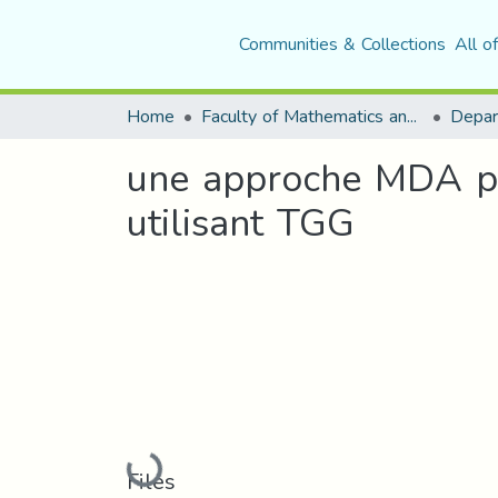
Communities & Collections
All o
Home
Faculty of Mathematics and Computer Science
une approche MDA pou
utilisant TGG
Loading...
Files