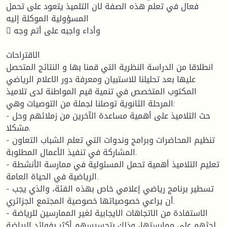
فعال في تعلم هذه الصفة لان التلميذ يتعود على تحمل
المسؤولية الموكلة إليه
 وأداء واجبه على أتم وجه
الاقتراحات
انطلاقا من الدراسة النظرية التي قمنا بها و النتائج المتحصل
عليها بعد تحليلنا للاستبيان ومعرفة دور الاعلام الرياضي
المكتوب المتخصص في تنمية قيم المواطنة لدى تلاميذ
المرحلة الثانوية توصلنا لجملة من التوصيات وهي:
- حث التلاميذ على أهمية مساعدة الآخرين من زملائهم وحل
مشكلا.
- تنظيم المحاضرات وبرامج وندوات التي تعلم الشباب التعاون
المشاركة في تنفيذ الأعمال المطلوبة.
- تعليم التلاميذ أهمية تحمل المسئولية في ممارسة الأنشطة
الرياضية في الحياة العامة.
- تسطير برنامج رياضي إعلامي خاص بهذه الفئة، والذي يجب
أن يراعي خصوصياتها خصوصية المجتمع الجزائري.
- الاستفادة من الاتجاهات الايجابية لغير الممارسين للرياضة
لحثهم على ممارستها، وذلك بتحسيسهم أكثر بفوائد الرياضة