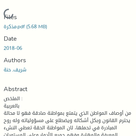
oading...
Files
(5.68 MB)
مذكرة.pdf
Date
2018-06
Authors
شريف, حنة
Abstract
الملخص :
بالعربية
من أوصاف المواطن الذي يتمتع بمواطنة صادقة فهو لا محالة
يحترم القانون وبكل أشكاله ويضطلع على مسؤولياته وله روح
المبادرة في تحملها، لان المواطنة الحقة تعطي النشء
المعرفة والمهارة وفهم جميع الأدوار وعلى المستويات