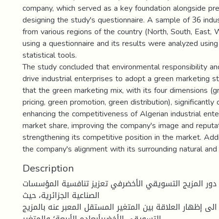
company, which served as a key foundation alongside pre
designing the study's questionnaire. A sample of 36 indus
from various regions of the country (North, South, East,
using a questionnaire and its results were analyzed using
statistical tools.
The study concluded that environmental responsibility a
drive industrial enterprises to adopt a green marketing st
that the green marketing mix, with its four dimensions (g
pricing, green promotion, green distribution), significantly
enhancing the competitiveness of Algerian industrial ente
market share, improving the company's image and reputat
strengthening its competitive position in the market. Addit
the company's alignment with its surrounding natural and 
Description
 دور المزيج التسويقي الأخضرفي تعزيز تنافسية المؤسسات
الصناعية الجزائرية، حيث
لى إظهار العلاقة بين المتغير المستقل المعبر عنه بالمزيج
التسويقي الأخضربأبعاده الأربعة؛ والمتغير