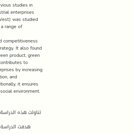
vious studies in
trial enterprises
 West) was studied
 a range of
nd competitiveness
rategy. It also found
reen product, green
 contributes to
rprises by increasing
ion, and
ionally, it ensures
social environment.
تناولت هذه الدراسة
هدفت الدراسة ا