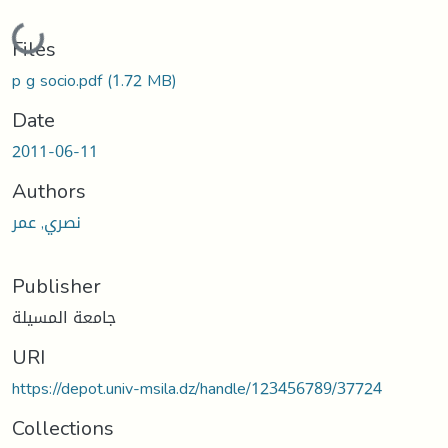
Loading...
Files
p g socio.pdf
(1.72 MB)
Date
2011-06-11
Authors
نصري, عمر
Publisher
جامعة المسيلة
URI
https://depot.univ-msila.dz/handle/123456789/37724
Collections