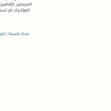
المتربصين الإقاميين
المؤشرات لم تسجل
صحة نفسية؛ تكوين مهني؛ نمط تكوين اقامي؛ نمط تكوين عن طريق تمهين.