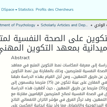
f DSpace
Statistics
Profils des Chercheurs
tment of Psychology
Scholarly Articles and Department Publications
تكوين على الصحة النفسية لمت
يدانية بمعهد التكوين المهني 
Abstract
اسة إلى معرفة انعكاسات نمط التكوين المتبع في معاهد
لصحة النفسية للمتربصين، وذلك بالمقارنة بين نمط التكوين
ن عن طريق التمهين،، ومن أجل القيام بهذه الدراسة طبقنا
المنهج الوصفي المقارن على عينة تتكون من (75) متربصا ينقسمون إلى
(40)متربص إقامي و(35) متربصا عن طريق التمهين ، حيث أظهرت هذه الدراسة
 في الصحة النفسية لصالح المتربصين الإقاميين مقارنة مع
تمهين، وقد تركًز الفرق في مؤشر الاتزان الانفعالي الناتج
 البيداغوجية والانضباط، مما ولَد بيئة إيجابية انعكست على