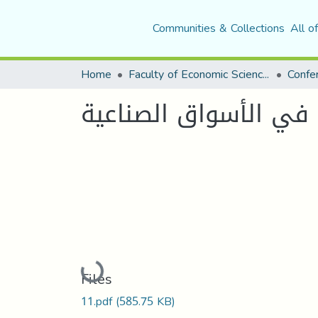
Communities & Collections
All o
Home
Faculty of Economic Sciences, Commerce and Management Sciences
في الأسواق الصناعية
Loading...
Files
11.pdf
(585.75 KB)