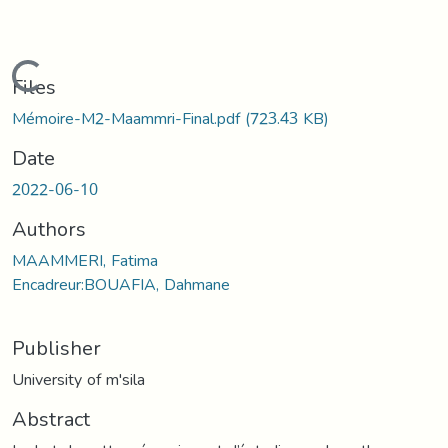
Loading...
Files
Mémoire-M2-Maammri-Final.pdf
(723.43 KB)
Date
2022-06-10
Authors
MAAMMERI, Fatima
Encadreur:BOUAFIA, Dahmane
Publisher
University of m'sila
Abstract