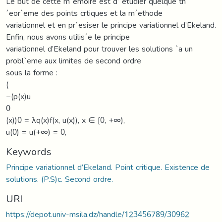
Le but de cette m´emoire est d’´etudier quelque th
´eor`eme des points crtiques et la m´ethode
variationnel et en pr´esiser le principe variationnel d’Ekeland.
Enfin, nous avons utilis´e le principe
variationnel d’Ekeland pour trouver les solutions `a un
probl`eme aux limites de second ordre
sous la forme :
(
−(p(x)u
0
(x))0 = λq(x)f(x, u(x)), x ∈ [0, +∞),
u(0) = u(+∞) = 0,
Keywords
Principe variationnel d’Ekeland. Point critique. Existence de
solutions. (P.S)c. Second ordre.
URI
https://depot.univ-msila.dz/handle/123456789/30962