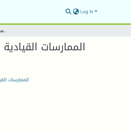
Log In
الممارسات القيادية وتنمية الموارد البشرية داخل المنظمة الصناعية دراسة ميدانية بمؤسسة» لافارج اسمنت مسيلة LCM .«
الممارسات القيادية 
الممارسات القي