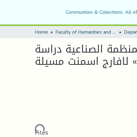
Communities & Collections
All o
Home
Faculty of Humanities and Social Sciences
Depar
لمنظمة الصناعية دراسة
Loading...
Files