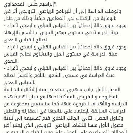
إبراهيم حسن المحمداوي".
وتوصلت الدراسة إلى أن للبرنامج الرياضي الترويحي أثر في
الوقاية من الإكتئاب لدى المعاقين حركياً، وذلك من خلال:
- وجود فروق دالة إحصائياً بين القياس القبلي والبعدي لأفراد
عينة الدراسة في مستوى توهم المرض والشعور بالإجهاد
لصالح القياس البعدي.
- وجود فروق دالة إحصائياً بين القياس القبلي والبعدي لأفراد
عينة الدراسة في مستوى الحزن والتشاؤم لصالح القياس
البعدي.
- وجود فروق دالة إحصائياً بين القياس القبلي والبعدي لأفراد
عينة الدراسة في مستوى الشعور باللوم والفشل لصالح
القياس البعدي.
الفصل الأول: جانب منهجي نستعرض فيه إشكالية الدراسة
المطروحة و الفروض الممكنة لحلها مع تِبيان أهمية هذه
الدراسة والأهداف المرجوة منها، كما سنستعين بمجموعة من
الدراسات السابقة للإعتماد على نتائجها في المقارنة والتحليل.
وتناول الفصل الثاني: الجانب النظري فتم تقسيمه إلى ثلاثة
فصول الأول منها للنشاط الرياضي الترويحي الذي يُعتبر أكبر
المجالات المساعدة على القضاء على وقت الفراغ و الترفيه عن