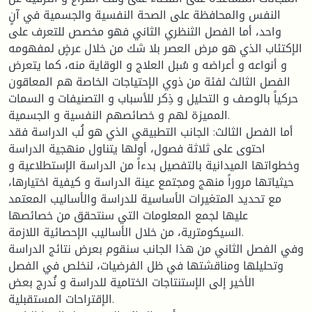
النفس والمحافظة على الصحة النفسية والجسمية في آنٍ
واحد، أما الفصل الثنظري الثاني فهو مخصص للتعرف على
الإكتئاب الذي هو مرض العصر بلا شك من خلال عرضٍ لمفهومه
و أنواعه و أعراضه و سُبل العلاج و الوقاية منه، كما يتعرض
الفصل الثالث لفئة من ذوي الإحتياجات الخاصة هم المعاقون
حركياً بالوصف و التحليل و ذِكر للأسباب و التصنيفات و السمات
المميزة لهم و خصائصهم النفسية و الجسمية.
أما الفصل الثالث: الجانب التطبيقي الذي هو لُب الدراسة فقد
احتوى على ثلاثة فصول، أولها يتناول منهجية الدراسة
وخطواتها الميدانية بالتفصيل بدءاً من الدراسة الإستطلاعية و
حيثياتها مروراً منهج ومجتمع عينة الدراسة و كيفية اختيارها،
مع تحديد المتغيرات الأساسية للدراسة والأساليب المعتمد
عليها لجمع المعلومات التي سنتحقق من خصائصها
السيكومترية، من خلال الأساليب الإحصائية اللازمة.
وفي الفصل الثاني من هذا الجانب سنقوم بعرض نتائج الدراسة
وتحليلها ومناقشتها في ظل الفرضيات، لنخلص في الفصل
الأخير إلى الإستنتاجات الختامية للدراسة و نُدرج بعض
الإقتراحات المستقبلية.