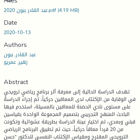
Files
(4.19 MB)
عبد القادر ببون 2020.pdf
Date
2020-10-13
Authors
عبد القادر, ببون
زهير, عمريو
Abstract
تهدف الدراسة الحالية إلى معرفة أثر برنامجٍ رياضيٍ ترويحيٍ
في الوقاية من الإكتئاب لدى المعاقين حركياً، تم إجراء الدراسة
على مستوى نادي الحضنة للمعاقين بالمسيلة، استخدم فيها
الباحث المنهج التجريبي بتصميم المجموعة الواحدة بقياسين
قبلي وبعدي، تم اختيار عينة الدراسة بطريقة عشوائية وتكونت
من 20 فرداً معاقاً حركياً، حيث تم تطبيق البرنامج الرياضي
الترويحي المقترح ومقياس الإكتئاب النفسي للدكتور "حسن