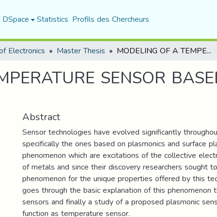
f DSpace
Statistics
Profils des Chercheurs
f Electronics
Master Thesis
MODELING OF A TEMPERATURE SENSOR BASED ON PLASMONIC STRUCTURES
EMPERATURE SENSOR BASE
Abstract
Sensor technologies have evolved significantly througho
specifically the ones based on plasmonics and surface p
phenomenon which are excitations of the collective elect
of metals and since their discovery researchers sought t
phenomenon for the unique properties offered by this te
goes through the basic explanation of this phenomenon the
sensors and finally a study of a proposed plasmonic senso
function as temperature sensor.