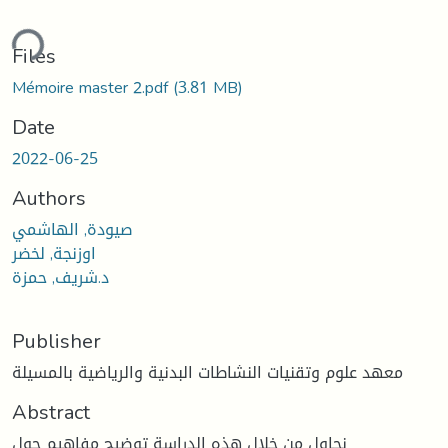
ading...
Files
Mémoire master 2.pdf
(3.81 MB)
Date
2022-06-25
Authors
صيودة, الهاشمي
اوزنجة, لخضر
د.شريف, حمزة
Publisher
معهد علوم وتقنيات النشاطات البدنية والرياضية بالمسيلة
Abstract
نحاول من خلال هذه الدراسة توضيح مفاهيم حول