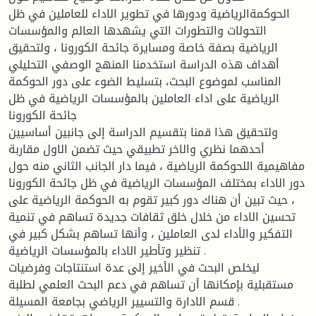
الحوكمةالرياضية ودورها في تطوير الاداء للعاملين في ظل
التحولات والتطورات التي يشهدها العالم والمؤسسات
الرياضية بصفة خاصة ومسايرة جائحة الكورونا ، ولتحقيق
أهداف هذه الدراسة استخدمنا المنهج الوصفي التحليلي
المناسب لموضوع البحث، بتسليط الضوء على دور الحوكمة
الرياضية على اداء العاملين بالمؤسسات الرياضية في ظل
جائحة الكورونا
ولتحقيق هذا قمنا بتقسيم الدراسة إلى جانبين أساسيين
أحدهما نظري والاخر تطبيقي حيث تضمن الاول مقاربة
مفاهيمية اللحوكمة الرياضية ، فيما دار الجانب الثاني منه حول
دور الاداء بمختلف المؤسسات الرياضية في ظل جائحة الكورونا
، حيث تبين أن هناك دور كبير تقوم به الحوكمة الرياضية على
تحسين الاداء من خلال خلق ثقافات جديدة تساهم في تنمية
التفكير والأداء لدى العاملين ، وأنها تساهم بشكل كبير في
تنظير وتأطير الاداء بالمؤسسات الرياضية .
ليخلص البحث في الأخير إلى عدة استنتاجات وفرضيات
مستقبلية بإمكانها أن تساهم في دعم البحث العلمي لطلبة
قسم الادارة والتسيير الرياضي بجامعة المسيلة .