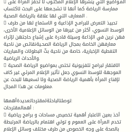
 المـواضيع التي ينشرها الإعلام المكتـوب لا تحفز المرأة على
ممارسة الرياضة كما أنها لا تشجـعها على البحث لاكتساب
المعارف التي لها علاقة بالرياضة الصحية .
 تحبيذ التعرض للبرامـج الإذاعية و الاستماع لها من طرف
الوسط النسوي، أكثر من غيرها من الوسائل الإعلامية الأخرى،
فهن نرين في الإذاعة وسيلة قادرة على إشباع حاجتهن لإثراء
معارفهن الخاصة بمجال الرياضة الصحـيةنقائص من ناحية
التغطية الإخبارية، خاصة من ناحية بثّ البطولات والمباريات
والأحداث الرياضية.
 الافتقار لبرامج تلفزيونية تختص بمواضيع الرياضة الصحية
الموجهة للوسط النسوي جعل تأثير الإعلام المرئي غير كاف
لإقناع المرأة بأهمية الرياضة الصحية ولا لسعيها للبحث عن
معلومات عن هذا المجال.
توصلتالباحثةلمقترحاتعديدةأهمها:
أهمالمقترحات :
 أخذ بعين الاعتبار أهمية تخصيص مساحات و برامج رياضية
تخدم المرأة على العموم و تولي اهتمام بالرياضة المرتبطة
بالصحة على وجه الخصوص من طرف مختلف وسائل الإعلام