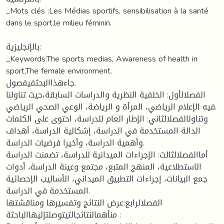
_Mots clés :Les Médias sportifs, sensibilisation à la santé
dans le sport,le milieu féminin.
بالإنجليزية:
_Keywords:The sports medias, Awareness of health in
sport,The female environment.
جاءهذاالبحثفيفصول.
الفصلالأول: الخلفية النظرية والدراسات السابقة،حيث تناولنا
فيه الإعلام الرياضي، المرأة و الرياضة، الوعي الصحي الرياضي.
وتناولالفصلالثاني: الإطار العام للدراسة، احتوى على الكلمات
الدالة المستخدمة في الدراسة، إشكالية الدراسة، أهداف
وأهمية الدراسة، وأخيرا فرضيات الدراسة.
أماالفصلالثالث: الإجراءات الميدانية للدراسة، تضمنت الدراسة
الاستطلاعية، المنهج المتبع، مجتمع وعينة الدراسة، أدوات
جمع البيانات، إجراءات التطبيق الميداني، الأساليب الإحصائية
المستخدمة في الدراسة.
الفصلالرابع:عرض النتائج وتفسيرها ومناقشتها
منأهمالنتائجالتيتوصلتإليهاالباحثة :