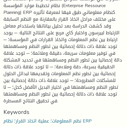
نظام تخطيط موارد المؤسسة (Enterprise Ressource
Planning) ERP كنظام معلوماتي طبق فيها لمعرفة تأثيره
على مختلف مراحل اتخاذ القرار بالمقارنة مع النظم السابقة
وقد كشفت الدراسة بعد تحليل بياناتها باستخدام معامل
الارتباط لبيرسون واختبار كاي مربع على النتائج التالية: ─ يوجد
ارتباط بين نظم المعلومات واتخاذ القرارات في المؤسسة؛ ─
توجد علاقة ذات دلالة إحصائية بين تطور النظم ومساهمتها
في توفير معلومات سريعة، دقيقة وملائمة؛ ─ توجد علاقة
دالة إحصائيا بين تطور النظم ومساهمتها في تحديد المشكلة
الحقيقية بسرعة، دقة وملاءمة؛ ─ لا توجد علاقة ذات دلالة
إحصائية بين تطور نظم المعلومات وتقديمها لبدائل الحلول
للمشكلات المطروحة؛ ─ توجد علاقة ذات دلالة إحصائية بين
تطور النظم ومساهمتها في اختيار البديل الأفضل كحل؛ ─ لا
توجد علاقة ذات دلالة إحصائية بين تطور النظم ومساهمتها
في تحقيق النتائج المسطرة.
Keywords
نظم المعلومات؛ عملية اتخاذ القرار؛ نظام ERP