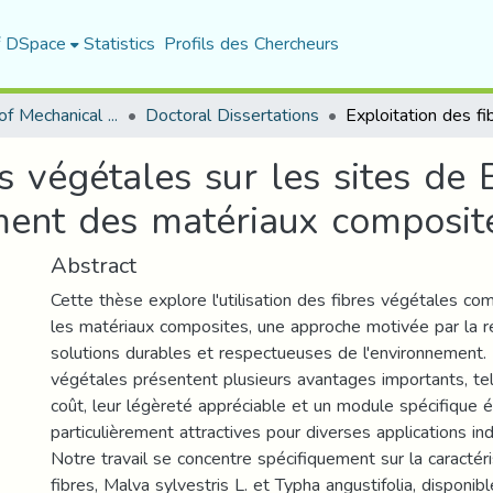
f DSpace
Statistics
Profils des Chercheurs
Department of Mechanical Engineering
Doctoral Dissertations
res végétales sur les sites 
ment des matériaux composit
Abstract
Cette thèse explore l'utilisation des fibres végétales c
les matériaux composites, une approche motivée par la 
solutions durables et respectueuses de l'environnement. 
végétales présentent plusieurs avantages importants, tel
coût, leur légèreté appréciable et un module spécifique é
particulièrement attractives pour diverses applications ind
Notre travail se concentre spécifiquement sur la caractér
fibres, Malva sylvestris L. et Typha angustifolia, disponib