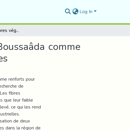
Log In
Exploitation des fibres végétales sur les sites de Boussaâda comme élément de renforcement des matériaux composites
de Boussaâda comme
es
omme renforts pour
recherche de
Les fibres
s que leur faible
levé, ce qui les rend
ustrielles.
isation de deux
les dans la région de