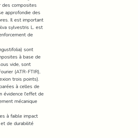
ur des composites
se approfondie des
es. Il est important
lva sylvestris L. est
 renforcement de
gustifolia) sont
mposites à base de
ous vide, sont
Fourier (ATR-FTIR),
xion trois points).
arées à celles de
n évidence l'effet de
rtement mécanique
es à faible impact
t de durabilité