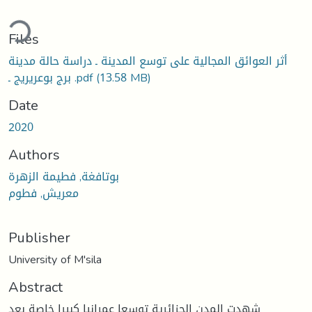
ding...
Files
أثر العوائق المجالية على توسع المدينة ـ دراسة حالة مدينة
(13.58 MB)
برج بوعريريج ـ .pdf
Date
2020
Authors
بوتافغة, فطيمة الزهرة
معريش, فطوم
Publisher
University of M'sila
Abstract
شهدت المدن الجزائرية توسعا عمرانيا كبيرا خاصة بعد