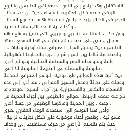
الاستقلال وهذا راجع إلى النمو الديمغرافي الطبيعي والنزوح
الريفي خاصة خلال العشرية السوداء ، حيث أن عدد سكان
الحضر في الجزائر يزيد حاليا عن نسبة 65 % من مجموع السكان
، وكذلك زيادة عدد التجمعات الحضرية .
ومن خلال دراستنا لمدينة برج بوعريريج التي تتميز بموقع مهم
ومجال يحتوي على عدة عوائق تؤثر على هذا التوسع ، منها
الطبيعية حيث يخترق المجال العمراني ستة أودية وغابات ... ،
واصطناعية كالطريق السيار شرق ـ غرب والخطوط الكهربائية
عالية ومتوسطة التوتر والمنطقة الصناعية وعوائق أخرى
قانونية والمتمثلة في الطبيعة القانونية للأراضي .
حيث أثرت هذه العوائق على توجيه التوسع العمراني للمدينة
وعملت على تجزئة وفصل النسيج العمراني ، مما أدى إلى عدم
الانسجام والتكامل والاستمرارية بين أجزاء النسيج الموجود ما
نتج عنه ضعف الارتباط المجالي والظيفي بين أجزاء المدينة من
جهة ، وبين المدينة ومركزها الوظيفي من جهة أخرى ،
وأدى هذا التوسع الى استهلاك الوعاء العقاري بطرق
عشوائية ، وظهور أحياء فوضوية على شكل تجزيئات ترابية ،
حيث يتم تقسيم الأراضي من طرف مستغليها إلى وحدات