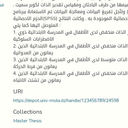
مذ
يمها من طرف الباحثان ومقياس تقدير الذات لكوبر سميث ,
ولأجل تفريغ البيانات ومعالجة البيانات تم الاستعانة ببرنامج (EXCLE) , وبرنامج
الحزم الاحصائية(SPSS) واستثمار الاساليب الاحصائية الموجودة به , وكانت النتائج
المتوصل اليها كما يلي :
1. مستوى تقدير الذات منخفض لدى الأطفال في المدرسة الابتدائية ذوي
الاضطرابات السلوكية
2. مستوى تقدير الذات منخفض لدى الأطفال في المدرسة الابتدائية الذين
يعانون من العدوانية
3. مستوى تقدير الذات متوسط لدى الأطفال في المدرسة الابتدائية الذين
يعانون من فرط الحركة
4. مستوى تقدير الذات منخفض لدى الأطفال في المدرسة الابتدائية الذين
يعانون من تشتت الانتباه
URI
https://depot.univ-msila.dz/handle/123456789/24598
Collections
Master Thesis